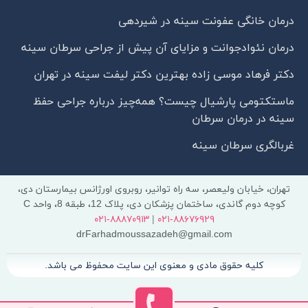
درمان خانگی عفونت سینه در شیردهی
درمان نئوادجوانت و مزایای آن پیش از جراحی سرطان سینه
دکتر فرهاد موسی زاده بهترین دکتر لیفت سینه در تهران
ماستکتومی پارشیال چیست؟ همه‌چیز درباره جراحی حفظ
سینه در درمان سرطان
غربالگری سرطان سینه
تهران، خیابان ولیعصر، سه راه توانیر، روبروی اورژانس بیمارستان دی،
کوچه دوم گاندی، ساختمان پزشکان دی، پلاک 12، طبقه 8، واحد C
۰۲۱-۸۸۸۷۰۹۱۳
|
۰۲۱-۸۸۶۷۶۹۲۹
drFarhadmoussazadeh@gmail.com
کلیه حقوق مادی و معنوی این سایت محفوظ می باشد.