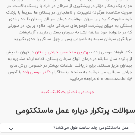
موارد یک راهکار مؤثر در پیشگیری از سرطان در افراد با ریسک بالاست. در
صورت مشاهده هرگونه تغییرات و ناهنجاری در پستان ها سریعاً با پزشک
خود مشورت کنید زیرا میزان موفقیت درمان سرطان پستان تا حد زیادی
بستگی به میزان پیشرفت تومورهای سرطانی دارد. علاوه براین، در صورتی
که در خانواده خود سابقه ابتلا به سرطان پستان دارید ، آزمایشات
غربالگری سرطان سینه به خصوص پس از چهل سالگی را جدی بگیرید.
دکتر فرهاد موسی زاده ، ب
هترین متخصص جراحی پستان
در تهران با بیش
از پانزده سال سابقه در درمان انواع سرطان پستان، آماده ارائه مشاوره به
بیماران عزیز هستند. برای دریافت اطلاعات بیشتر در خصوص روش های
جراحی سرطان، می توانید به صفحه اینستاگرام
دکتر موسی زاده
با آدرس
@drmoussazadeh مراجعه فرمایید.
جهت دریافت نوبت کلیک کنید
سوالات پرتکرار درباره عمل ماستکتومی
عمل ماستکتومی چند ساعت طول می‌کشد؟