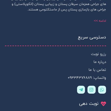
های جراحی همزمان سرطان پستان و زیبایی پستان (انکوپلاستی) و
جراحی های بازسازی پستان پس از ماستکتومی هستند.
ادامه >>
دسترسی سریع
رزرو نوبت
درباره ما
تماس با ما
واتساپ: ۰۹۳۳۴۳۷۶۸۸۹
T
I
W
e
n
h
l
s
a
e
t
t
نوبت دهی
g
a
s
r
g
a