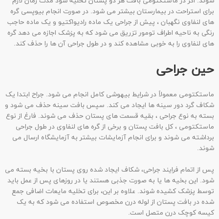
شوند. اگر در ماستکتومی بافت هر دو پستان تخلیه شود مدت زمان لازم
برای استراحت در بیمارستان بیشتر می شود. در صورت انجام بیوپسی گره
های لنفاوی نگهبان ، پیش از جراحی یک ماده رادیواکتیو و یک ماده حاجب
رنگی به ناحیه اطراف تومور تزریق می شود که به پزشک اجازه می دهد گره
های لنفاوی را به خوبی مشاهده کند و در طول جراحی آن ها را حذف کند.
حین جراحی
ماستکتومی معمولاً در شرایط بیهوشی کامل انجام می شود. جراح ابتدا یک
شکاف گرد دور سینه ها ایجاد می کند. سپس بافت سینه حذف می شود و
بسته به نوع جراحی ، بقیه قسمت های پستان حذف می شوند. فارغ از نوع
ماستکتومی ، کل بافت پستان و برخی از گره های لنفاوی در طول جراحی
برداشته می شوند و برای انجام آزمایشات بیشتر به آزمایشگاه ارسال می
شوند.
پس از اتمام فرایند جراحی، شکاف ایجاد شده روی پستان با بخیه بسته می
شود. این بخیه ها یا به صورت جذبی هستند یا در روزهای پس از عمل باید
توسط پزشک کشیده شوند. علاوه بر این، برای تخلیه مایعات اضافی جمع
شده در بافت پستان از لوله درن مخصوص استفاده می شود که به یک
کیسه کوچک درن متصل است.