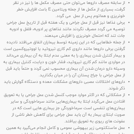
از سابقه مصرف داروها می‌توان حتی مصرف مکمل ها را نیز در نظر
گرفت، بسیاری از مکمل ها از جمله ویتامین E باعث افزایش خطر
خونریزی و هماتوم پس از عمل می گردد.
برخی غذاها نیز قبل از عمل جراحی و یک هفته قبل از تاریخ عمل جراحی
توصیه می گردد مصرف نگردند مانند غذاهای پر ادویه، فلفل و ادویه
جات تند که احتمال خونریزی را افزایش میدهند.
از جمله خطاهایی که در این زمینه توسط بیماران اتفاق می‌افتد نادیده
گرفتن برخی داروها مانند داروی کم کاری تیروئید یا لووتیروکسین است
و بیمار کنترل شدن بیماری را به معنی عدم ابتلا به آن بیماری می‌داند
در مواردی مانند کم کاری تیروئید، فشار خون و دیابت، کنترل بیماری به
وسیله دارو درمان شدن آن بیماری محسوب نمی گردد و حتماً باید قبل
از عمل جراحی با جراح پستان آن را در میان بگذارید.
داروهای اختلالات عصبی داروهای مشکلات معده و دستگاه گوارش باید
ذکر شوند.
از مشکلاتی که در اکثر موارد موجب کنسل شدن عمل جراحی یا به تعویق
افتادن عمل می‌گردد ابتلا به بیماری‌هایی مانند سرماخوردگی و سایر
بیماری‌های تنفسی است سرماخوردگی جز بیماری هایی است که در
صورت ابتلای بیمار به آن باید عمل جراحی برای کاهش خطر ناشی از
عفونت های ریوی به تعویق بیافتد.
عمل ماستکتومی زیر بیهوشی عمومی و کامل انجام می‌گیرد به همین