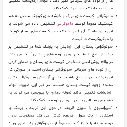
ها را از توده های سرطانی تمیز دهد ، انجام آزمایشات تکمیلی
می تواند به تشخیص بهتر کمک کند.
ماموگرافی: کیست های بزرگ و خوشه های کوچک متصل به هم
کیستیک عموماً توسط
ماموگرافی
تشخیص داده می شوند. با
این حال، ماموگرافی قادر به تشخیص کیست های بسیار کوچک
یا میکروکیست ها نیست.
سونوگرافی پستان: این آزمایش به پزشک شما در تشخیص پر
بودن از مایع یا منسجم بودن توده های پستانی کمک می کند.
در واقع روش اصلی تشخیص کیست های پستان و متمایز کردن
آن از توده های سرطانی سونوگرافی پستان است. در صورتی که
این توده ها پر از مایع باشند ، نتایج آزمایش سونوگرافی نشان
دهنده وجود کیست پستان هستند. در غیر این صورت انجام
آزمایشات تکمیلی مانند نمونه برداری یا بیوپسی می تواند به
تشخیص سرطانی یا غیر سرطانی توده ها کمک کند.
آسپراسیون با سوزن ظریف: در طول این فرایند ، پزشک با
استفاده از یک سوزن ظریف، تلاش می کند محتویات درون
توده سینه را خارج کند. معمولآً از سونوگرافی به منظور ورود