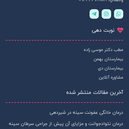
واتساپ: ۰۹۳۳۴۳۷۶۸۸۹
T
I
W
e
n
h
l
s
a
e
t
t
نوبت دهی
g
a
s
r
g
a
a
r
p
m
a
p
مطب دکتر موسی زاده
-
m
p
بیمارستان بهمن
l
a
بیمارستان دی
n
مشاوره آنلاین
e
آخرین مقالات منتشر شده
درمان خانگی عفونت سینه در شیردهی
درمان نئوادجوانت و مزایای آن پیش از جراحی سرطان سینه