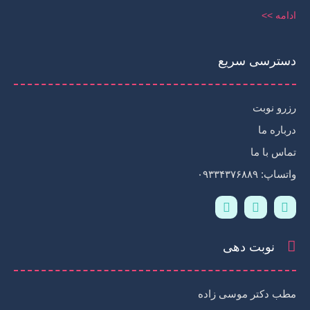
ادامه >>
دسترسی سریع
رزرو نوبت
درباره ما
تماس با ما
واتساپ: ۰۹۳۳۴۳۷۶۸۸۹
T
I
W
e
n
h
l
s
a
e
t
t
نوبت دهی
g
a
s
r
g
a
a
r
p
m
a
p
مطب دکتر موسی زاده
-
m