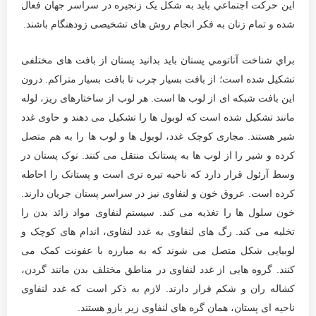
این حركت اجتماعي باید به شکل یک زنجیره در سراسر جهان فعال
شده و تمام زنان به فکر انجام روش های تشخیصی زودهنگام باشند.
براي شناخت آناتومي پستان بايد بدانيد پستان از بافت های مختلفی
تشکیل شده است؛ از بافت بسیار چرب تا بافت بسیار متراکم. درون
این بافت شبکه ای از لوب ها است. هر لوب از ساختارهای ریز، لوله
مانند تشکیل شده است که لوبول ها را تشکیل می دهند و حاوی غدد
شیر هستند. مجاری کوچک غدد، لوبول ها و لوب ها را به هم متصل
کرده و شیر را از لوب ها به پستانک منتقل می کنند. نوک پستان در
وسط آرئول قرار دارد که ناحیه تیره تری است و پستانک را احاطه
کرده است. عروق خون و لنفاوی نیز در سراسر پستان جریان دارند.
خون سلول ها را تغذیه می کند. سیستم لنفاوی مواد زائد بدن را
تخلیه می کند. رگ های لنفاوی به غدد لنفاوی، اندام های کوچک و
لوبیایی شکل متصل می شوند که به مبارزه با عفونت کمک می
کنند. گروه هایی از غدد لنفاوی در مناطق مختلف بدن مانند گردن،
کشاله ران و شکم قرار دارند. لازم به ذکر است که غدد لنفاوی
ناحیه ای پستان، همان گره های لنفاوی زیر بازو هستند.