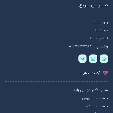
دسترسی سریع
رزرو نوبت
درباره ما
تماس با ما
واتساپ: ۰۹۳۳۴۳۷۶۸۸۹
T
I
W
e
n
h
l
s
a
e
t
t
نوبت دهی
g
a
s
r
g
a
a
r
p
m
a
p
مطب دکتر موسی زاده
-
m
p
بیمارستان بهمن
l
a
بیمارستان دی
n