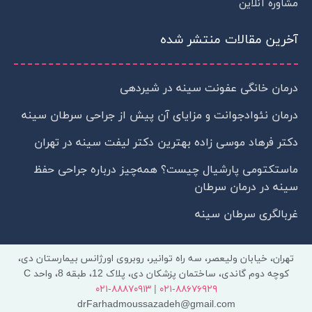
مشاوره آنلاین
e
آخرین مقالات منتشر شده
درمان خانگی عفونت سینه در شیردهی
درمان نئوادجوانت و مزایای آن پیش از جراحی سرطان سینه
دکتر فرهاد موسی زاده بهترین دکتر لیفت سینه در تهران
ماستکتومی پارشیال چیست؟ همه‌چیز درباره جراحی حفظ
سینه در درمان سرطان
غربالگری سرطان سینه
تهران، خیابان ولیعصر، سه راه توانیر، روبروی اورژانس بیمارستان دی،
کوچه دوم گاندی، ساختمان پزشکان دی، پلاک 12، طبقه 8، واحد C
۰۲۱-۸۸۸۷۰۹۱۳
|
۰۲۱-۸۸۶۷۶۹۲۹
drFarhadmoussazadeh@gmail.com