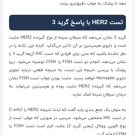
دهد تا پزشک به جواب دقیق‌تری برسد.
تست HER2 با پاسخ گرید 3
گرید 3 نشان می‌دهد که سرطان سینه از نوع گیرنده HER2 مثبت
است و داروی هرسپتین بر آن تاثیر می‌گذارد. البته این نکته را در
نظر داشته باشید که حتی برای افرادی که تست IHC آن‌ها گرید 3 را
نشان می‌دهد، انجام دو تست FISH یا CISH توصیه می‌شود. زیرا
پزشک با بررسی نتیجه این تست، به نتیجه قطعی درباره تجویز
داروی Herceptin خواهد رسید. مثبت بودن جواب تست FISH نشان
می‌دهد که گیرنده HER2 مثبت بوده و هرسپتین می‌تواند به
درمان سرطان سینه کمک نماید.
به عنوان یک جمع بندی باید گفت که ابتدا نتیجه HER2 یا C-erb2
در تست IHC مشخص می‌شود. سپس، در صورتی که جواب تست از
نوع اکویی ووکال (یعنی گرید 2) باشد، لازم است تست FISH یا
CISH انجام گیرد.