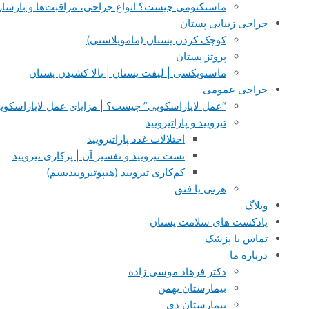
ماستکتومی چیست؟ انواع جراحی، مراقبت‌ها و بازساز
جراحی‌ زیبایی پستان
کوچک کردن پستان (ماموپلاستی)
پروتز پستان
ماستوپکسی | لیفت پستان | بالا کشیدن پستان
جراحی عمومی
“عمل لاپاراسکوپی” چیست؟ | مزایای عمل لاپاراسکو
تیرویید و پاراتیرویید
اختلالات غدد پاراتیرویید
تست‌ تیرویید و تفسیر آن‌ | پرکاری تیرویید
کم‌کاری تیرویید (هیپوتیروییدیسم)
هرنی یا فتق
وبلاگ
پادکست های سلامت پستان
تماس با پزشک
درباره ما
دکتر فرهاد موسی زاده
بیمارستان بهمن
بیمارستان دی