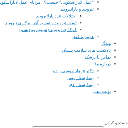
“عمل لاپاراسکوپی” چیست؟ | مزایای عمل لاپاراسکو
تیرویید و پاراتیرویید
اختلالات غدد پاراتیرویید
تست‌ تیرویید و تفسیر آن‌ | پرکاری تیرویید
کم‌کاری تیرویید (هیپوتیروییدیسم)
هرنی یا فتق
وبلاگ
پادکست های سلامت پستان
تماس با پزشک
درباره ما
دکتر فرهاد موسی زاده
بیمارستان بهمن
بیمارستان دی
نوبت دهی
جستجو کردن