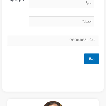
نام*
تلفن همراه
*
ایمیل*