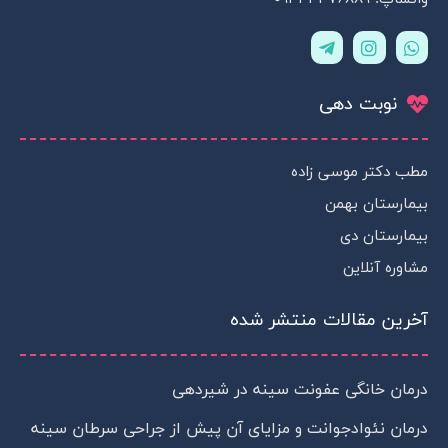
T
I
W
e
n
h
l
s
a
e
t
t
نوبت دهی
g
a
s
r
g
a
a
r
p
m
a
p
مطب دکتر موسی زاده
-
m
p
بیمارستان بهمن
l
a
بیمارستان دی
n
مشاوره آنلاین
e
آخرین مقالات منتشر شده
درمان خانگی عفونت سینه در شیردهی
درمان نئوادجوانت و مزایای آن پیش از جراحی سرطان سینه