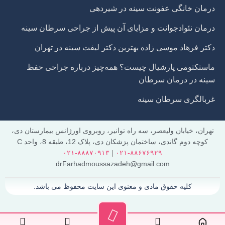
درمان خانگی عفونت سینه در شیردهی
درمان نئوادجوانت و مزایای آن پیش از جراحی سرطان سینه
دکتر فرهاد موسی زاده بهترین دکتر لیفت سینه در تهران
ماستکتومی پارشیال چیست؟ همه‌چیز درباره جراحی حفظ
سینه در درمان سرطان
غربالگری سرطان سینه
تهران، خیابان ولیعصر، سه راه توانیر، روبروی اورژانس بیمارستان دی،
کوچه دوم گاندی، ساختمان پزشکان دی، پلاک 12، طبقه 8، واحد C
۰۲۱-۸۸۸۷۰۹۱۳
|
۰۲۱-۸۸۶۷۶۹۲۹
drFarhadmoussazadeh@gmail.com
کلیه حقوق مادی و معنوی این سایت محفوظ می باشد.