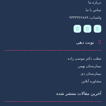
درباره ما
تماس با ما
واتساپ: ۰۹۳۳۴۳۷۶۸۸۹
T
I
W
e
n
h
l
s
a
e
t
t
نوبت دهی
g
a
s
r
g
a
a
r
p
m
a
p
مطب دکتر موسی زاده
-
m
p
بیمارستان بهمن
l
a
بیمارستان دی
n
مشاوره آنلاین
e
آخرین مقالات منتشر شده