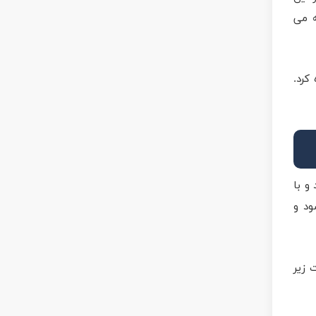
ه می
کرد.
و با
ود و
 زیر