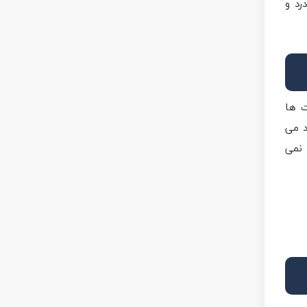
رد و
ت ها
د می
 نمی