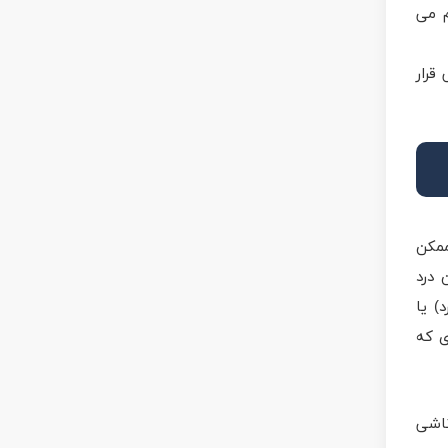
م می
قرار
ممکن
 درد
) یا
ی که
ناشی