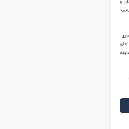
ان و
احیه
ماری
 های
ابقه