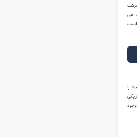
حرکت
ب می
 است
ا را
زیکی
وجود