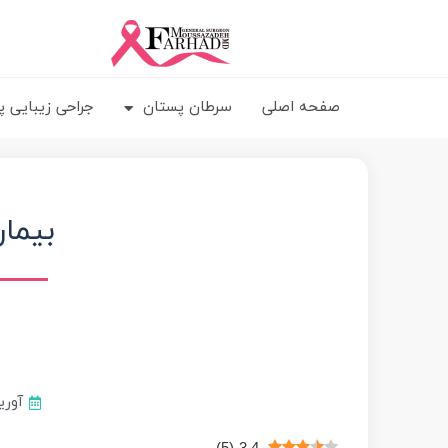
رش
ه
حتوا
صفحه اصلی
سرطان پستان
جراحی‌ زیبایی 
بیما
آوریل 19,