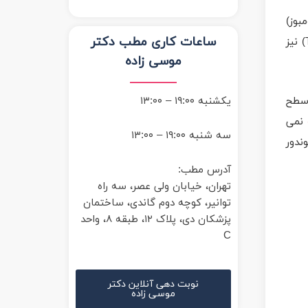
بوز)
ساعات کاری مطب دکتر
در یکی از عروق خونی زیر پوست سینه یا دیواره سینه ایجاد می شود. این عارضه تحت عنوان ترومبوفلبیت (Thrombophlebitis) نیز
موسی زاده
یکشنبه ۱۹:۰۰ – ۱۳:۰۰
 سطح
نمی
سه شنبه ۱۹:۰۰ – ۱۳:۰۰
ندور
آدرس مطب:
تهران، خیابان ولی عصر، سه راه
توانیر، کوچه دوم گاندی، ساختمان
پزشکان دی، پلاک ۱۲، طبقه ۸، واحد
C
نوبت دهی آنلاین دکتر
موسی زاده